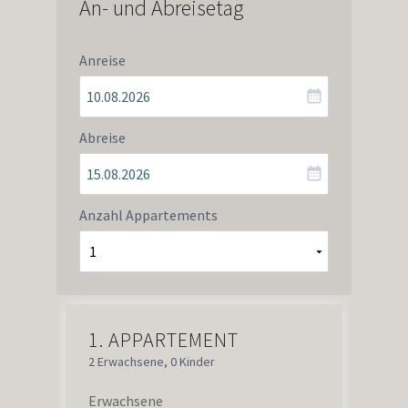
An- und Abreisetag
Anreise
Abreise
Anzahl Appartements
1.
APPARTEMENT
2 Erwachsene
,
0 Kinder
Erwachsene